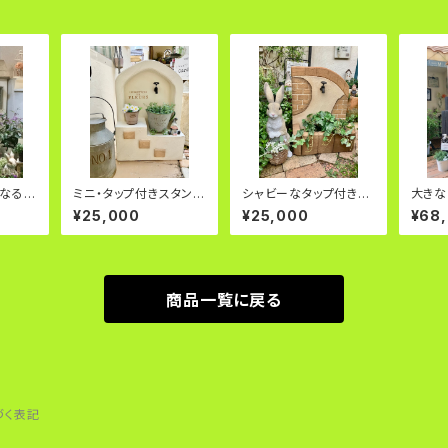
になるお
ミニ・タップ付きスタンド
シャビーなタップ付きプ
大きな
オブジェ
ランター
ンチ塀
¥25,000
¥25,000
¥68
商品一覧に戻る
づく表記