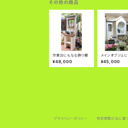
その他の商品
作業台にもなる飾り棚
メインオブジェ
家塀
¥48,000
¥45,000
プライバシーポリシー
特定商取引法に基