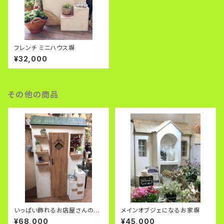
フレンチ ミニハウス塀
¥32,000
その他の商品
いっぱい飾れるお店屋さんのよ
メインオブジェになるお家塀
うな塀
¥68,000
¥45,000