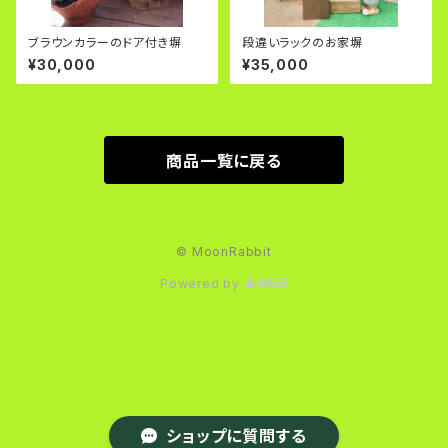
ブラウンカラーのドア付き塀
段違いラックのお家塀
¥30,000
¥35,000
商品一覧に戻る
© MoonRabbit
Powered by
ショップに質問する