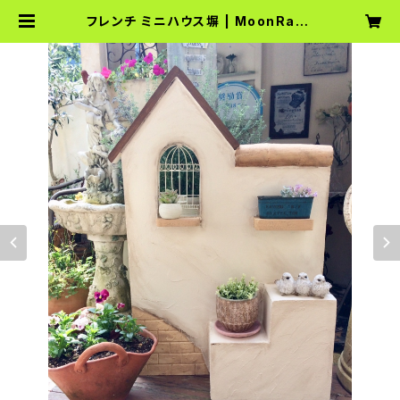
フレンチ ミニハウス塀 | MoonRabb
it