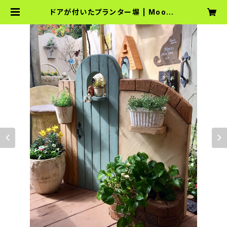
ドアが付いたプランター塀 | MoonR
abbit