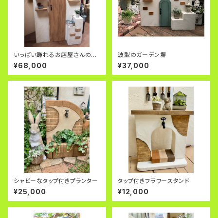
いっぱい飾れるお店屋さんのよ
波型のガーデン塀
うな塀
¥68,000
¥37,000
シャビーなタップ付きプランター
タップ付きフラワースタンド
¥25,000
¥12,000