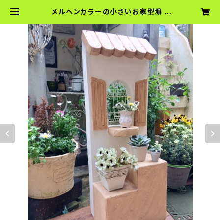
メルヘンカラーの小さいお家型塀 |
MoonRabbit